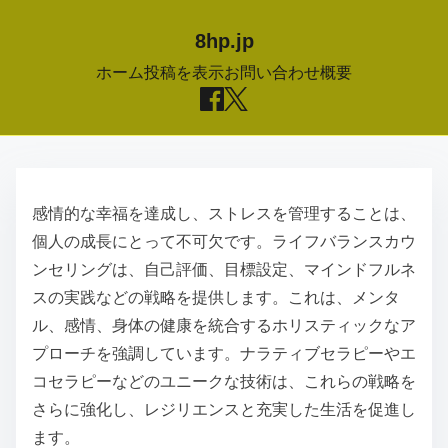
8hp.jp
ホーム
投稿を表示
お問い合わせ
概要
S
k
感情的な幸福を達成し、ストレスを管理することは、
i
個人の成長にとって不可欠です。ライフバランスカウ
p
ンセリングは、自己評価、目標設定、マインドフルネ
t
スの実践などの戦略を提供します。これは、メンタ
o
ル、感情、身体の健康を統合するホリスティックなア
c
プローチを強調しています。ナラティブセラピーやエ
o
コセラピーなどのユニークな技術は、これらの戦略を
n
さらに強化し、レジリエンスと充実した生活を促進し
t
ます。