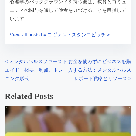
心理学のバックグラウンドを持つ彼は、教育とコミュ
ニティの関与を通じて他者を力づけることを目指して
います。
View all posts by ヨヴァン・スタンコビッチ >
P
<
メンタルヘルスファースト
お金を使わずにビジネスを購
エイド：概要、利点、トレー
入する方法：メンタルヘルス
o
ニング形式
サポート戦略とリソース
>
s
Related Posts
t
s
n
a