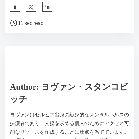
S
h
P
a
11 sec read
o
r
s
e
t
t
r
h
e
i
a
s
d
p
Author: ヨヴァン・スタンコビ
t
o
ッチ
i
s
m
t
ヨヴァンはセルビア出身の献身的なメンタルヘルスの
e
o
擁護者であり、支援を求める個人のためにアクセス可
n
能なリソースを作成することに焦点を当てています。
: