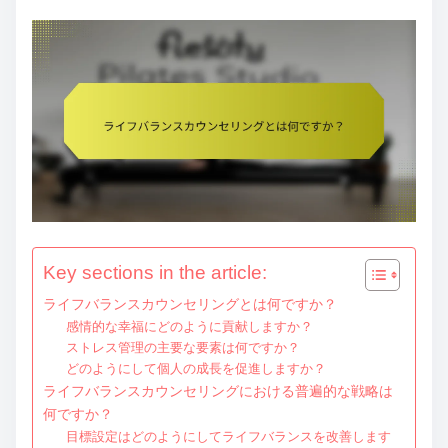
e
n
t
Key sections in the article:
ライフバランスカウンセリングとは何ですか？
感情的な幸福にどのように貢献しますか？
ストレス管理の主要な要素は何ですか？
どのようにして個人の成長を促進しますか？
ライフバランスカウンセリングにおける普遍的な戦略は
何ですか？
目標設定はどのようにしてライフバランスを改善します