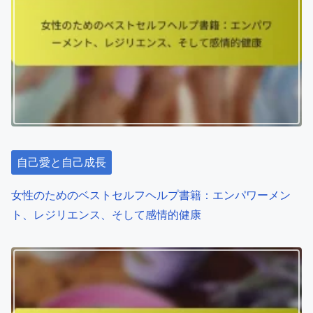
v
i
g
a
t
自己愛と自己成長
i
o
女性のためのベストセルフヘルプ書籍：エンパワーメン
ト、レジリエンス、そして感情的健康
n