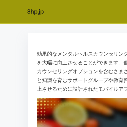
8hp.jp
S
k
i
効果的なメンタルヘルスカウンセリン
p
を大幅に向上させることができます。
t
カウンセリングオプションを含むさま
o
と知識を育むサポートグループや教育
c
上させるために設計されたモバイルア
o
n
t
e
n