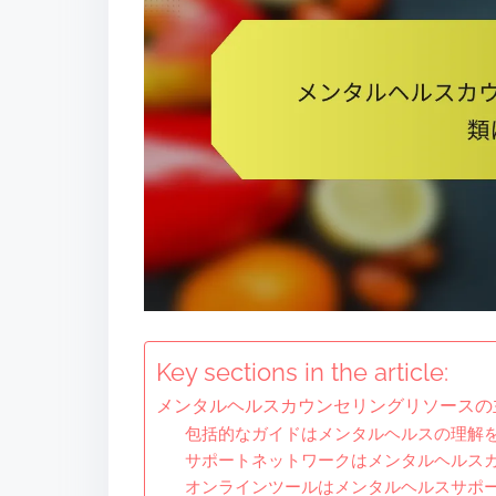
t
Key sections in the article:
メンタルヘルスカウンセリングリソースの
包括的なガイドはメンタルヘルスの理解
サポートネットワークはメンタルヘルス
オンラインツールはメンタルヘルスサポ