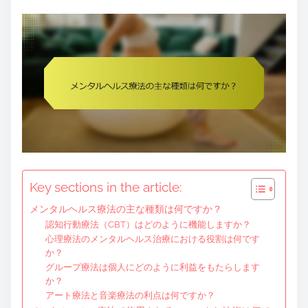
e
n
t
Key sections in the article:
メンタルヘルス療法の主な種類は何ですか？
認知行動療法（CBT）はどのように機能しますか？
心理療法のメンタルヘルス治療における役割は何です
か？
グループ療法は個人にどのように利益をもたらします
か？
アート療法と音楽療法の利点は何ですか？