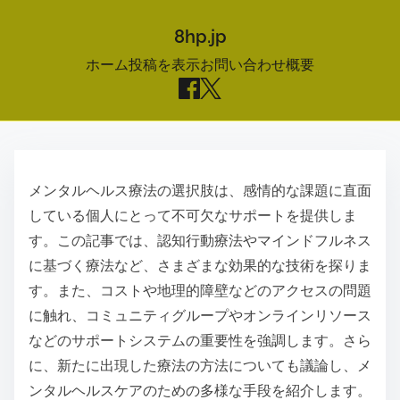
8hp.jp
ホーム
投稿を表示
お問い合わせ
概要
S
k
メンタルヘルス療法の選択肢は、感情的な課題に直面
i
している個人にとって不可欠なサポートを提供しま
p
す。この記事では、認知行動療法やマインドフルネス
t
に基づく療法など、さまざまな効果的な技術を探りま
o
す。また、コストや地理的障壁などのアクセスの問題
c
に触れ、コミュニティグループやオンラインリソース
o
などのサポートシステムの重要性を強調します。さら
n
に、新たに出現した療法の方法についても議論し、メ
t
ンタルヘルスケアのための多様な手段を紹介します。