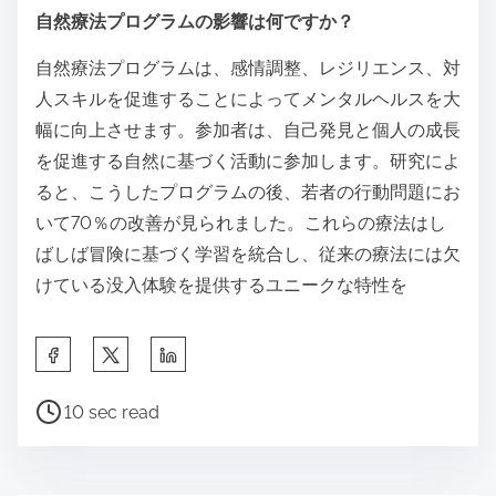
とができます。
馬との関わりを持つ療法はどのように機能しますか？
馬との関わりを持つ療法は、感情的な癒しと個人の成
長を促進するために馬との相互作用を利用します。こ
の治療アプローチは、人間と馬の間のユニークな絆を
活用し、信頼、共感、自己認識を育みます。参加者
は、手入れ、餌やり、乗馬などの活動に参加し、メン
タルウェルビーイングを向上させ、不安やうつ病の症
状を軽減することができます。研究によると、馬との
関わりを持つ療法は社会的スキルや感情調整を改善す
ることができ、代替的なメンタルヘルス治療を求める
個人にとって効果的な選択肢となります。
自然療法プログラムの影響は何ですか？
自然療法プログラムは、感情調整、レジリエンス、対