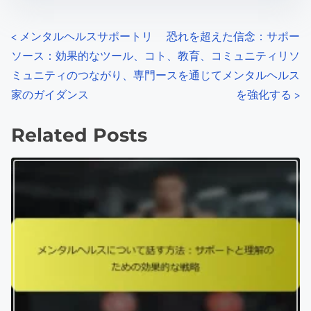
a
s
d
p
Author: ヨヴァン・スタンコ
t
o
ビッチ
i
s
m
t
ヨヴァンはセルビア出身の献身的なメンタルヘルスの
e
o
擁護者であり、支援を求める個人のためにアクセス可
n
能なリソースを作成することに焦点を当てています。
:
心理学のバックグラウンドを持つ彼は、教育とコミュ
ニティの関与を通じて他者を力づけることを目指して
います。
View all posts by ヨヴァン・スタンコビッチ >
P
<
メンタルヘルスサポートリ
恐れを超えた信念：サポー
ソース：効果的なツール、コ
ト、教育、コミュニティリソ