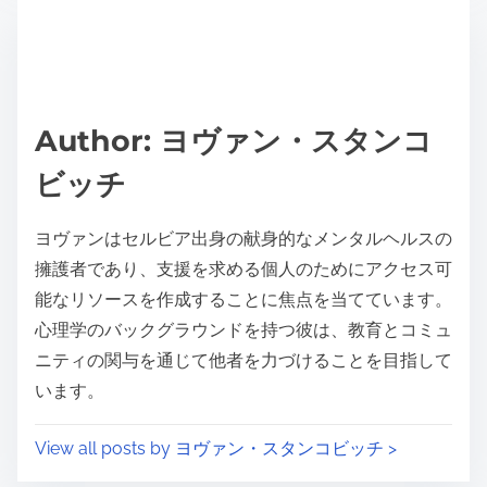
人スキルを促進することによってメンタルヘルスを大
幅に向上させます。参加者は、自己発見と個人の成長
を促進する自然に基づく活動に参加します。研究によ
ると、こうしたプログラムの後、若者の行動問題にお
いて70％の改善が見られました。これらの療法はし
ばしば冒険に基づく学習を統合し、従来の療法には欠
けている没入体験を提供するユニークな特性を
S
h
P
a
10 sec read
o
r
s
e
t
t
r
h
e
i