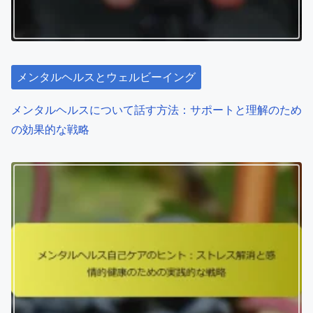
o
ミュニティのつながり、専門
ースを通じてメンタルヘルス
s
家のガイダンス
を強化する
>
t
Related Posts
s
n
a
v
i
g
a
t