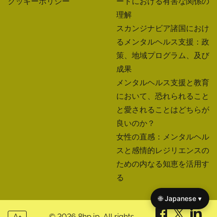
て他者を力づけることを目指しています。
Useful links
On focus
ホーム
オンラインメンタルヘルス
私たちについて
コース：手頃な価格で柔
お問い合わせ
軟、専門家による感情的健
ブログ
康のための学習
プライバシーポリシー
悪い会社は良い道徳を腐ら
規約 of Use
せる：メンタルヘルスサポ
クッキーポリシー
ートにおける有害な関係の
理解
🌐 Japanese ▾
スカンジナビア諸国におけ