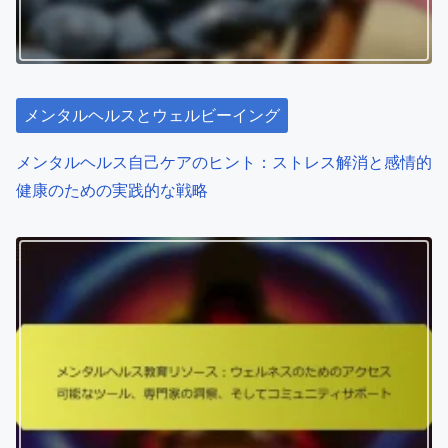
i
メンタルヘルスとウェルビーイング
o
メンタルヘルスについて話す方法：サポートと理解のため
n
の効果的な戦略