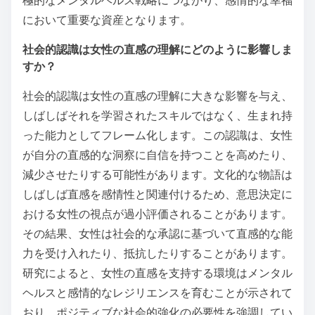
極的なメンタルヘルス戦略につながり、感情的な幸福
において重要な資産となります。
社会的認識は女性の直感の理解にどのように影響しま
すか？
社会的認識は女性の直感の理解に大きな影響を与え、
しばしばそれを学習されたスキルではなく、生まれ持
った能力としてフレーム化します。この認識は、女性
が自分の直感的な洞察に自信を持つことを高めたり、
減少させたりする可能性があります。文化的な物語は
しばしば直感を感情性と関連付けるため、意思決定に
おける女性の視点が過小評価されることがあります。
その結果、女性は社会的な承認に基づいて直感的な能
力を受け入れたり、抵抗したりすることがあります。
研究によると、女性の直感を支持する環境はメンタル
ヘルスと感情的なレジリエンスを育むことが示されて
おり、ポジティブな社会的強化の必要性を強調してい