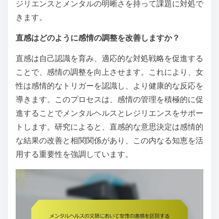
ジリエンスとメンタルの明晰さを持って課題に対処で
きます。
直感はどのように感情の調整を改善しますか？
直感は自己認識を育み、適応的な対処戦略を促進する
ことで、感情の調整を向上させます。これにより、女
性は感情的なトリガーを認識し、より健康的な反応を
導きます。このプロセスは、感情の管理を積極的に促
進することでメンタルヘルスとレジリエンスをサポー
トします。研究によると、直感的な意思決定は感情的
な結果の改善と相関関係があり、この内なる知恵を活
用する重要性を強調しています。