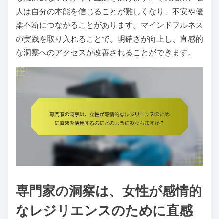
人は自分の本能を信じることが難しくなり、不安や優
柔不断につながることがあります。マインドフルネス
の実践を取り入れることで、明確さが向上し、直感的
な洞察へのアクセスが改善されることができます。
専門家の洞察は、女性が感情的
なレジリエンスのために直感