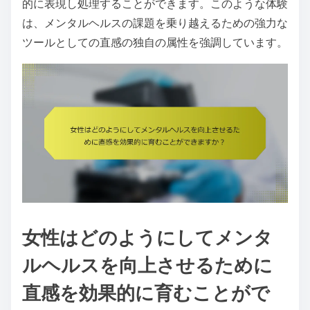
的に表現し処理することができます。このような体験
は、メンタルヘルスの課題を乗り越えるための強力な
ツールとしての直感の独自の属性を強調しています。
女性はどのようにしてメンタ
ルヘルスを向上させるために
直感を効果的に育むことがで