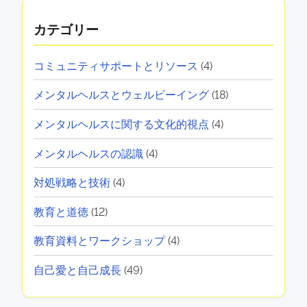
カテゴリー
コミュニティサポートとリソース
(4)
メンタルヘルスとウェルビーイング
(18)
メンタルヘルスに関する文化的視点
(4)
メンタルヘルスの認識
(4)
対処戦略と技術
(4)
教育と道徳
(12)
教育資料とワークショップ
(4)
自己愛と自己成長
(49)