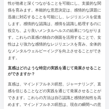
性が他者と深くつながることを可能にし、支援的な関
係を育みます。本能的な意思決定は、感情的な課題に
迅速に対応することを可能にし、レジリエンスを促進
します。感情的な認識は、感情を認識し処理するのに
役立ち、より良いメンタルヘルスの結果につながりま
す。これらの直感の独自の側面を活用することで、女
性はより強力な感情的なレジリエンスを育み、全体的
なメンタルウェルビーイングを向上させることができ
ます。
直感はどのような特定の実践を通じて発展させること
ができますか？
直感は、マインドフルネス瞑想、ジャーナリング、直
感を信じることなどの実践を通じて発展させることが
できます。これらの方法は自己認識と感情的知性を高
めます。マインドフルネス瞑想は、現在の瞬間への意