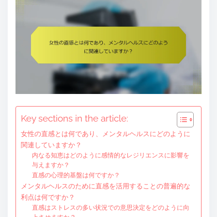
e
n
t
Key sections in the article:
女性の直感とは何であり、メンタルヘルスにどのように
関連していますか？
内なる知恵はどのように感情的なレジリエンスに影響を
与えますか？
直感の心理的基盤は何ですか？
メンタルヘルスのために直感を活用することの普遍的な
利点は何ですか？
直感はストレスの多い状況での意思決定をどのように向