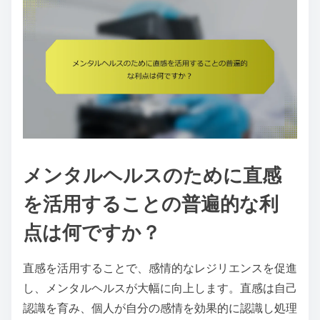
メンタルヘルスのために直感
を活用することの普遍的な利
点は何ですか？
直感を活用することで、感情的なレジリエンスを促進
し、メンタルヘルスが大幅に向上します。直感は自己
認識を育み、個人が自分の感情を効果的に認識し処理