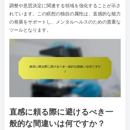
調整や意思決定に関連する領域を強化することが示さ
れています。この瞑想の独自の属性は、直感的な能力
の発展をサポートし、メンタルヘルスのための貴重な
ツールとなります。
直感に頼る際に避けるべき一
般的な間違いは何ですか？